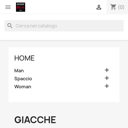
shopping_cart


(0)
search
HOME

Man

Spaccio

Woman
GIACCHE