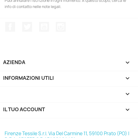
Puoi annullare l'iscrizione in ogni momento. A questo scopo, cerca le
info di contatto nelle note legali.
Facebook
Twitter
YouTube
Instagram
AZIENDA

INFORMAZIONI UTILI

keyboard_arrow_down
IL TUO ACCOUNT

Firenze Tessile S.r.l. Via Del Carmine 11, 59100 Prato (PO) |