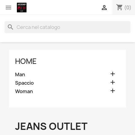
shopping_cart


(0)
search
HOME

Man

Spaccio

Woman
JEANS OUTLET