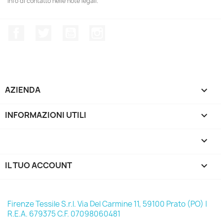
info di contatto nelle note legali.
Facebook
Twitter
YouTube
Instagram
AZIENDA

INFORMAZIONI UTILI

keyboard_arrow_down
IL TUO ACCOUNT

Firenze Tessile S.r.l. Via Del Carmine 11, 59100 Prato (PO) |
R.E.A. 679375 C.F. 07098060481