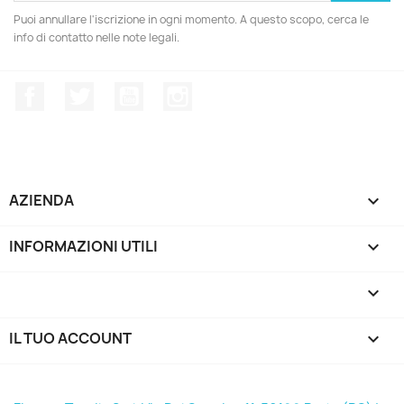
Puoi annullare l'iscrizione in ogni momento. A questo scopo, cerca le
info di contatto nelle note legali.
Facebook
Twitter
YouTube
Instagram
AZIENDA

INFORMAZIONI UTILI

keyboard_arrow_down
IL TUO ACCOUNT
