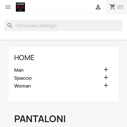
shopping_cart


(0)
search
HOME

Man

Spaccio

Woman
PANTALONI