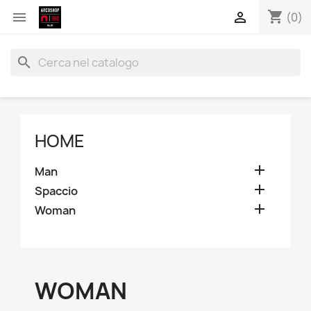
shopping_cart


(0)
search
HOME

Man

Spaccio

Woman
WOMAN